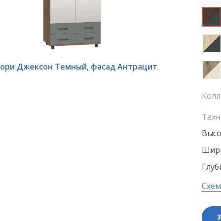
кори Джексон Темный, фасад Антрацит
Колл
Техн
Высо
Шири
Глуб
Схем