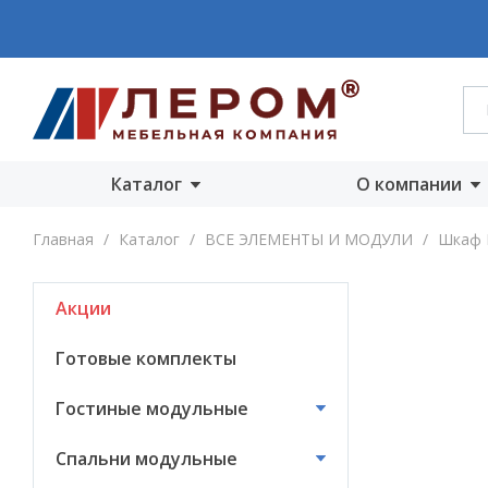
Каталог
О компании
Акции
О компании
Главная
/
Каталог
/
ВСЕ ЭЛЕМЕНТЫ И МОДУЛИ
/
Шкаф 
Готовые комплекты
Производст
Акции
Гостиные
Награды
модульные
Сертифика
Готовые комплекты
Спальни модульные
Новости
Гостиные модульные
Детские модульные
Вакансии
Спальни модульные
Прихожие
модульные