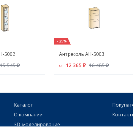
- 25%
Н-5002
Антресоль АН-5003
12 365 ₽
15 545 ₽
16 485 ₽
от
Каталог
Покупат
О компании
Контакт
3D-моделирование