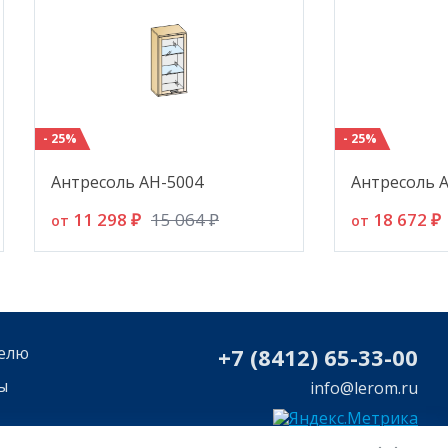
- 25%
- 25%
Антресоль АН-5004
Антресоль 
11 298 ₽
18 672 ₽
15 064 ₽
от
от
елю
+7 (8412) 65-33-0
0
ы
info@lerom.ru