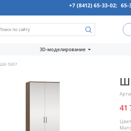
+7 (8412) 65-33-02
;
65-
3D-моделирование
Запустить онлайн
ШК-5007
во
Скачать на
Ш
компьютер
Арти
ты
41
Цвет
Мат