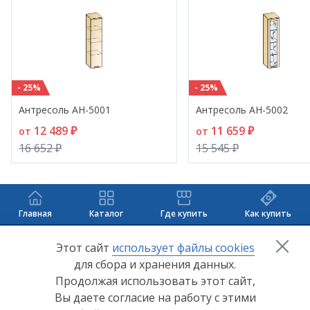
- 25%
- 25%
Антресоль АН-5001
Антресоль АН-5002
12 489 ₽
11 659 ₽
от
от
16 652 ₽
15 545 ₽
Главная
Каталог
Где купить
Как купить
+7 (8412) 65-33-0
0
Этот сайт
использует файлы cookies
для сбора и хранения данных.
info@lerom.ru
Продолжая использовать этот сайт,
Вы даете согласие на работу с этими