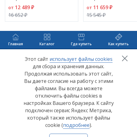
12 489 ₽
11 659 ₽
от
от
16 652 ₽
15 545 ₽
Главная
Каталог
Где купить
Как купить
+7 (8412) 65-33-0
0
Этот сайт
использует файлы cookies
для сбора и хранения данных.
info@lerom.ru
Продолжая использовать этот сайт,
Вы даете согласие на работу с этими
Согласие на обработку персональных данных
файлами. Вы всегда можете
отключить файлы cookies в
Политика конфиденциальности
настройках Вашего браузера. К сайту
Согласие на обработку персональных данных Яндекс
подключен сервис Яндекс Метрика,
Метрика
который также использует файлы
cookie (
подробнее
).
© ООО "Мебельная компания "Лером" 2026