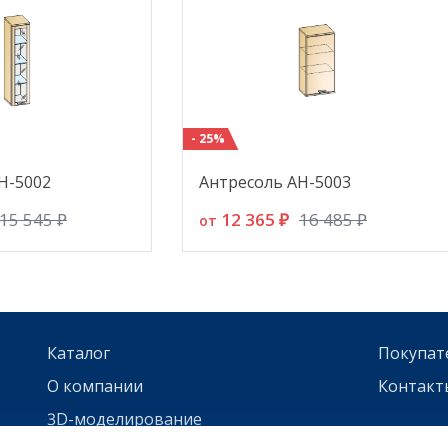
- 25%
Н-5002
Антресоль АН-5003
12 365 ₽
15 545 ₽
16 485 ₽
от
Каталог
Покупат
О компании
Контакт
3D-моделирование