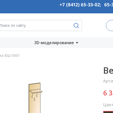
+7 (8412) 65-33-02
;
65-
3D-моделирование
Запустить онлайн
ка ВШ-5001
во
Скачать на
В
компьютер
Арти
ты
6 
Цвет