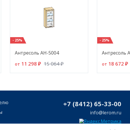
- 25%
- 25%
Антресоль АН-5004
Антресоль 
11 298 ₽
18 672 ₽
15 064 ₽
от
от
елю
+7 (8412) 65-33-0
0
ы
info@lerom.ru