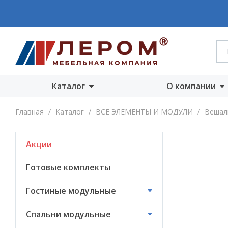
Каталог
О компании
Акции
О компании
Главная
/
Каталог
/
ВСЕ ЭЛЕМЕНТЫ И МОДУЛИ
/
Вешал
Готовые комплекты
Производст
Акции
Гостиные
Награды
модульные
Сертифика
Готовые комплекты
Спальни модульные
Новости
Гостиные модульные
Детские модульные
Вакансии
Спальни модульные
Прихожие
модульные