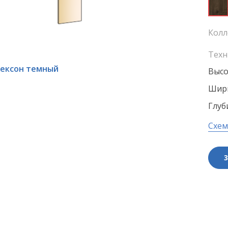
Колл
Техн
ексон темный
Высо
Шири
Глуб
Схем