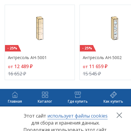
- 25%
- 25%
Антресоль АН-5001
Антресоль АН-5002
12 489 ₽
11 659 ₽
от
от
16 652 ₽
15 545 ₽
Главная
Каталог
Где купить
Как купить
+7 (8412) 65-33-0
0
Этот сайт
использует файлы cookies
для сбора и хранения данных.
info@lerom.ru
Продолжая использовать этот сайт,