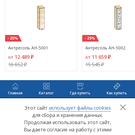
- 25%
- 25%
Антресоль АН-5001
Антресоль АН-5002
12 489 ₽
11 659 ₽
от
от
16 652 ₽
15 545 ₽
Главная
Каталог
Где купить
Как купить
+7 (8412) 65-33-0
0
Этот сайт
использует файлы cookies
для сбора и хранения данных.
info@lerom.ru
Продолжая использовать этот сайт,
Вы даете согласие на работу с этими