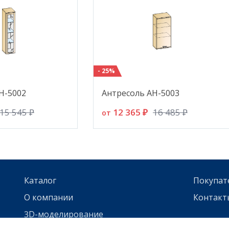
- 25%
Н-5002
Антресоль АН-5003
12 365 ₽
15 545 ₽
16 485 ₽
от
Каталог
Покупат
О компании
Контакт
3D-моделирование