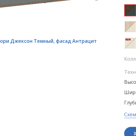
кори Джексон Темный, фасад Антрацит
Колл
Техн
Высо
Шири
Глуб
Схем