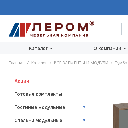
Каталог
О компании
Акции
О компании
Главная
/
Каталог
/
ВСЕ ЭЛЕМЕНТЫ И МОДУЛИ
/
Тумба 
Готовые комплекты
Производст
Акции
Гостиные
Награды
модульные
Сертифика
Готовые комплекты
Спальни модульные
Новости
Гостиные модульные
Детские модульные
Вакансии
Спальни модульные
Прихожие
модульные