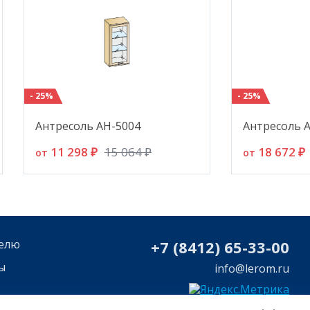
- 25%
- 25%
Антресоль АН-5004
Антресоль 
11 298 ₽
18 672 ₽
15 064 ₽
от
от
елю
+7 (8412) 65-33-0
0
ы
info@lerom.ru