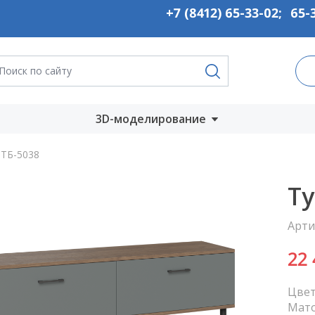
+7 (8412) 65-33-02
;
65-
3D-моделирование
Запустить онлайн
ТБ-5038
во
Скачать на
Ту
компьютер
Арти
ты
22
Цвет
Мат