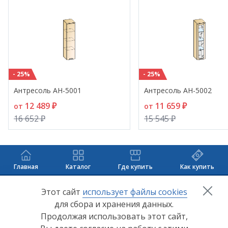
- 25%
- 25%
Антресоль АН-5001
Антресоль АН-5002
12 489 ₽
11 659 ₽
от
от
16 652 ₽
15 545 ₽
Главная
Каталог
Где купить
Как купить
+7 (8412) 65-33-0
0
Этот сайт
использует файлы cookies
для сбора и хранения данных.
info@lerom.ru
Продолжая использовать этот сайт,